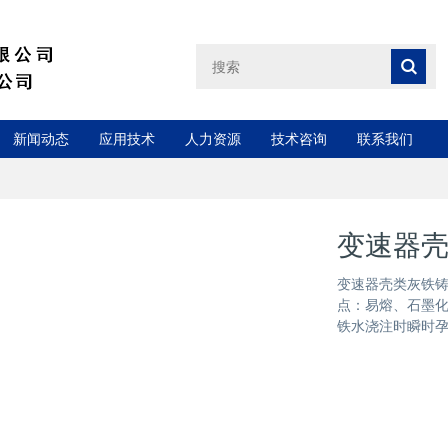
新闻动态
应用技术
人力资源
技术咨询
联系我们
变速器壳
变速器壳类灰铁铸件H
点：易熔、石墨化，
铁水浇注时瞬时孕育，J