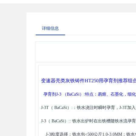
详细信息
变速器壳类灰铁铸件HT250用孕育剂推荐组
孕育剂J-3 （BaCaSi）:特点：易熔、石墨化，
J-3T（ BaCaSi）:：铁水浇注时瞬时孕育，J-3T加入量0
J-3（ BaCaSi）:: 铁水出炉时在出铁槽随铁水流孕育，
J-3粒度选择：铁水包<500公斤1.0-3.0MM；铁水包50