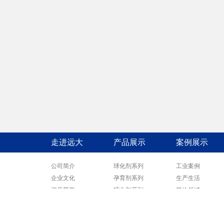
走进远大
产品展示
案例展示
公司简介
球化剂系列
工业案例
企业文化
孕育剂系列
生产生活
资质荣誉
蠕化剂系列
其他领域
工厂介绍
合金包芯线系列
增碳剂系列