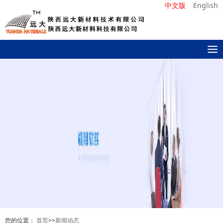
中文版
English
T
o
g
g
l
e
n
a
v
i
g
a
t
i
o
n
您的位置：
首页
>>
新闻动态