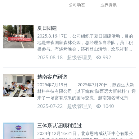
公司动态
业界资讯
夏日团建
2025.8.16-17日，公司组织了夏日团建活动，目的
地是朱雀国家森林公园，总经理亲自带队，员工积
极参与。有烧烤晚会，还有登山活动，欢乐祥和、
气氛融洽，在愉快声中结束了活···
2025-08-18
超级管理员
992
越南客户到访
2025年7月19日—— 2025年7月20日，陕西远大新
材料科技有限公司（以下简称“陕西远大新材料”）迎
来了一场富有成果的国际交流。越南知名球化剂生
产厂家的技术负责人、核心销···
2025-07-22
超级管理员
1040
三体系认证顺利通过
2024年12月16-21日，北京恩格威认证中心有限公