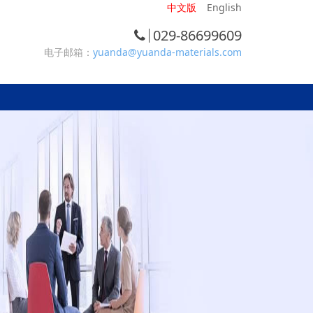
中文版
English
029-86699609
电子邮箱：
yuanda@yuanda-materials.com