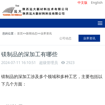
中文版
English
T
o
您的位置：
首页
>>
新闻动态
>>
业界资讯
g
公司动态
业界资讯
g
l
e
镁制品的深加工有哪些
n
a
2024-07-11 16:10:51
超级管理员
2923
v
i
g
镁制品的深加工涉及多个领域和多种工艺，主要包括以
a
下几个方面：
t
i
o
n