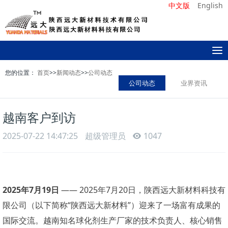
中文版
English
T
o
您的位置：
首页
>>
新闻动态
>>
公司动态
g
公司动态
业界资讯
g
l
e
越南客户到访
n
a
2025-07-22 14:47:25
超级管理员
1047
v
i
g
a
t
2025年7月
19
日
—— 2025年7月
20
日，陕西远大新材料科技有
i
限公司（以下简称
“陕西远大新材
”）迎来了一场富有成果的
料
o
n
国际交流。越南知名球化剂生产厂家的技术负责人、核心销售