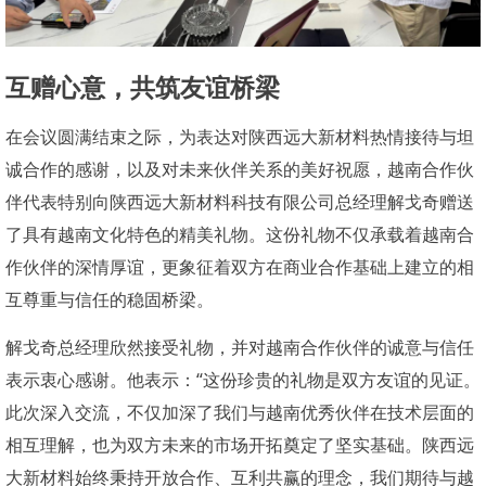
互赠心意，共筑友谊桥梁
在会议圆满结束之际，为表达对陕西远大新材
热情接待与坦
料
诚合作的感谢，以及对未来伙伴关系的美好祝愿，越南合作伙
伴代表特别向陕西远大新材料科技有限公司总经理
赠送
解戈奇
了具有越南文化特色的精美礼物。这份礼物不仅承载着越南合
作伙伴的深情厚谊，更象征着双方在商业合作基础上建立的相
互尊重与信任的稳固桥梁。
总经理欣然接受礼物，并对越南合作伙伴的诚意与信任
解戈奇
表示衷心感谢。他表示：
“这份珍贵的礼物是双方友谊的见证。
此次深入交流，不仅加深了我们与越南优秀伙伴在技术层面的
相互理解，也为双方未来的市场开拓奠定了坚实基础。陕西远
大新材
始终秉持开放合作、互利共赢的理念，我们期待与越
料